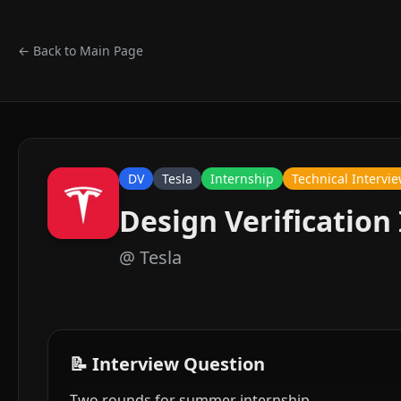
← Back to Main Page
DV
Tesla
Internship
Technical Intervi
Design Verification
@
Tesla
📝 Interview Question
Two rounds for summer internship.