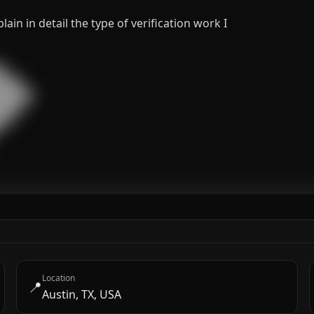
in in detail the type of verification work I


███

█████

███

█

Location
📍
Austin, TX, USA