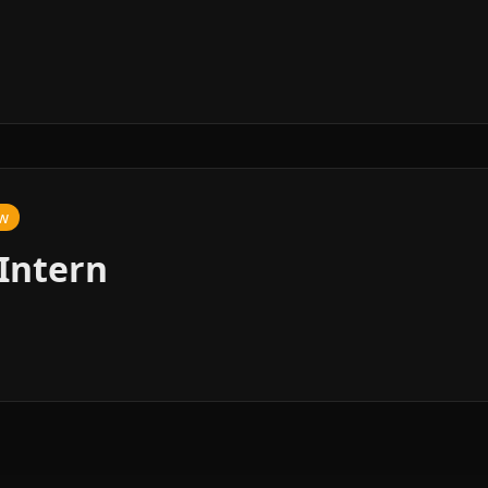
ew
 Intern