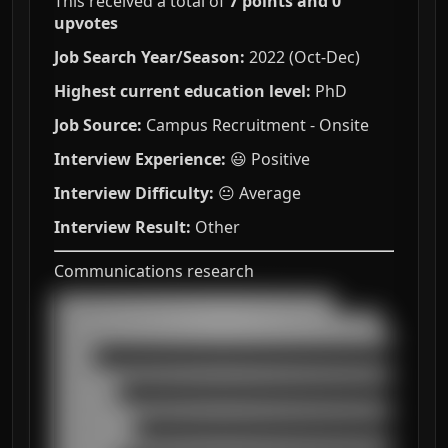
This received a total of
7 points and 0
upvotes
Job Search Year/Season:
2022 (Oct-Dec)
Highest current education level:
PhD
Job Source:
Campus Recruitment - Onsite
Interview Experience:
😃 Positive
Interview Difficulty:
😐 Average
Interview Result:
Other
Communications research
███████████████████████████████████

█████████████████████████████████████████

██████████████████████████████████████████
█████

██████████████████████████████████████████
████████

██████████████████████████████████████████
██████████

██████████████████████████████████████████