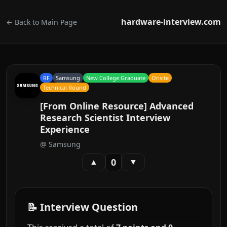
hardware-interview.com
← Back to Main Page
RF
Samsung
New College Graduate
Onsite
Technical Round
[From Online Resource] Advanced
Research Scientist Interview
Experience
@
Samsung
0
▲
▼
📝 Interview Question